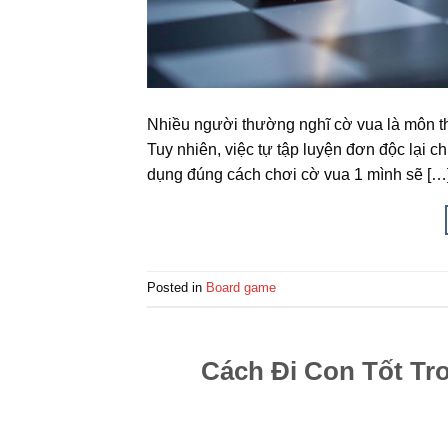
Nhiều người thường nghĩ cờ vua là môn thể
Tuy nhiên, việc tự tập luyện đơn độc lại ch
dụng đúng cách chơi cờ vua 1 mình sẽ […
Posted in
Board game
Cách Đi Con Tốt Tr