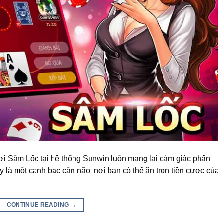
hơi Sâm Lốc tại hệ thống Sunwin luôn mang lại cảm giác phấn
y là một canh bạc cân não, nơi bạn có thể ăn trọn tiền cược củ
CONTINUE READING
→