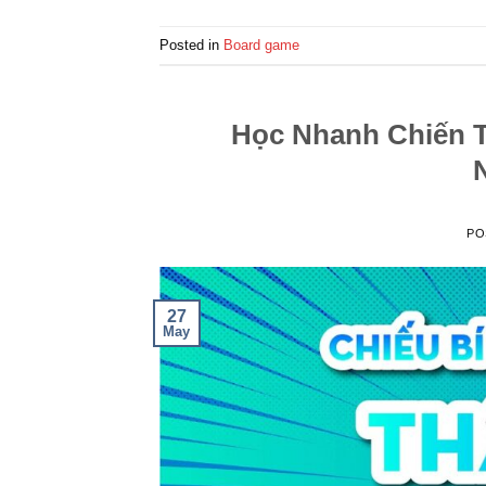
Posted in
Board game
Học Nhanh Chiến 
PO
27
May