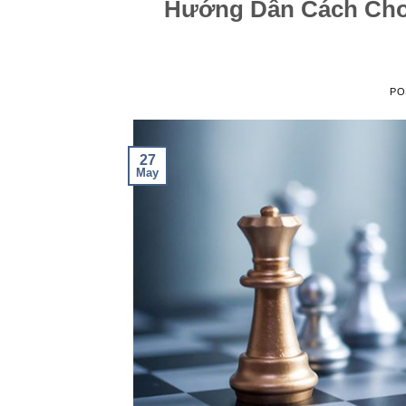
Hướng Dẫn Cách Chơi
PO
27
May