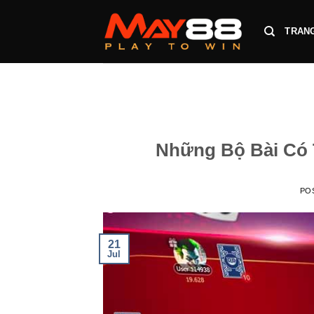
Skip
to
TRAN
content
Những Bộ Bài Có
PO
21
Jul