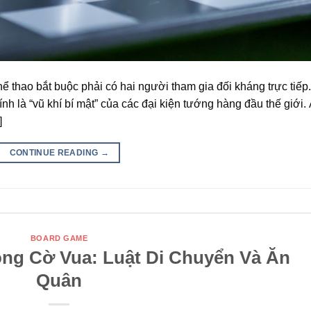
 thao bắt buộc phải có hai người tham gia đối kháng trực tiếp.
ính là “vũ khí bí mật” của các đại kiện tướng hàng đầu thế giới.
]
CONTINUE READING
→
BOARD GAME
ong Cờ Vua: Luật Di Chuyển Và Ăn
Quân