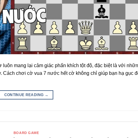
luôn mang lại cảm giác phấn khích tột độ, đặc biệt là với nhữ
y. Cách chơi cờ vua 7 nước hết cờ không chỉ giúp bạn hạ gục đ
CONTINUE READING
→
BOARD GAME