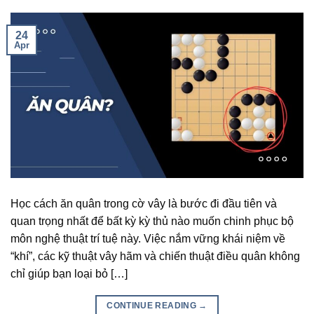
24
Apr
Học cách ăn quân trong cờ vây là bước đi đầu tiên và
quan trọng nhất để bất kỳ kỳ thủ nào muốn chinh phục bộ
môn nghệ thuật trí tuệ này. Việc nắm vững khái niệm về
“khí”, các kỹ thuật vây hãm và chiến thuật điều quân không
chỉ giúp bạn loại bỏ […]
CONTINUE READING
→