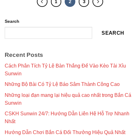
1
2
3
Search
SEARCH
Recent Posts
Cách Phân Tích Tỷ Lệ Bàn Thắng Để Vào Kèo Tài Xỉu
Sunwin
Những Bộ Bài Có Tỷ Lệ Báo Sâm Thành Công Cao
Những loại đạn mang lại hiệu quả cao nhất trong Bắn Cá
Sunwin
CSKH Sunwin 24/7: Hướng Dẫn Liên Hệ Hỗ Trợ Nhanh
Nhất
Hướng Dẫn Chơi Bắn Cá Đổi Thưởng Hiệu Quả Nhất