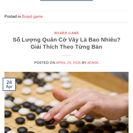
Posted in
Board game
BOARD GAME
Số Lượng Quân Cờ Vây Là Bao Nhiêu?
Giải Thích Theo Từng Bàn
POSTED ON
APRIL 24, 2026
BY
ADMIN
24
Apr