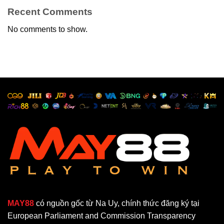
Recent Comments
No comments to show.
MAY88
có nguồn gốc từ Na Uy, chính thức đăng ký tại
European Parliament and Commission Transparency