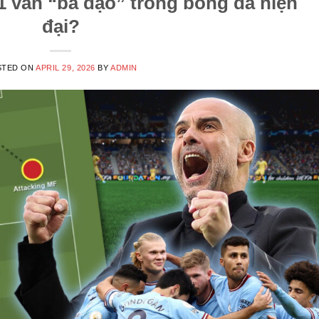
-1 vẫn “bá đạo” trong bóng đá hiện
đại?
STED ON
APRIL 29, 2026
BY
ADMIN