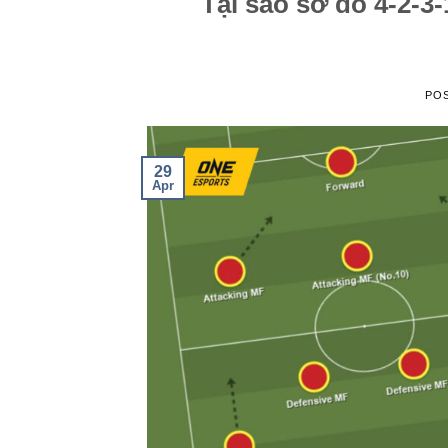
Tại sao sơ đồ 4-2-3
PO
29
Apr