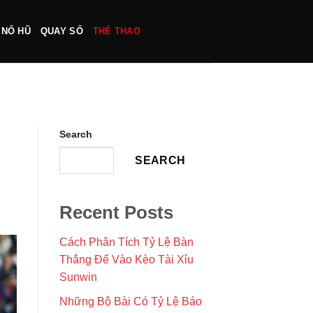
NỔ HŨ
QUAY SỐ
THỂ THAO
Search
SEARCH
Recent Posts
Cách Phân Tích Tỷ Lệ Bàn
Thắng Để Vào Kèo Tài Xỉu
Sunwin
Những Bộ Bài Có Tỷ Lệ Báo