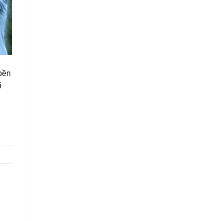
 bền
i