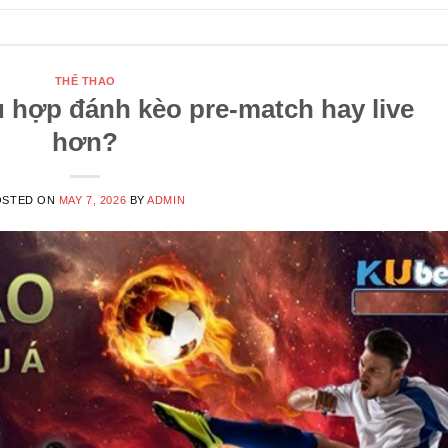
THỂ THAO
 hợp đánh kèo pre-match hay live
hơn?
OSTED ON
MAY 7, 2026
BY
ADMIN