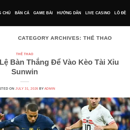
G CHỦ
BẮN CÁ
GAME BÀI
HƯỚNG DẪN
LIVE CASINO
LÔ ĐỀ
CATEGORY ARCHIVES:
THỂ THAO
THỂ THAO
Lệ Bàn Thắng Để Vào Kèo Tài Xỉu
Sunwin
STED ON
JULY 31, 2026
BY
ADMIN