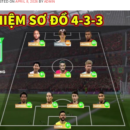
STED ON
APRIL 8, 2026
BY
ADMIN