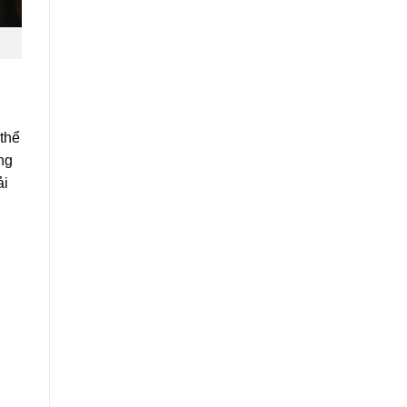
thể
ng
ải