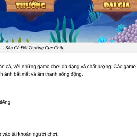
 – Săn Cá Đổi Thưởng Cực Chất
ăn cá, với những game chơi đa dạng và chất lượng. Các game 
nh ảnh bắt mắt và âm thanh sống động.
tiếng
p vào tài khoản người chơi.