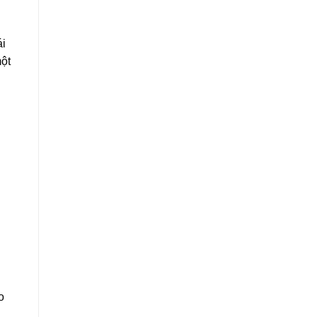
ái
một
o