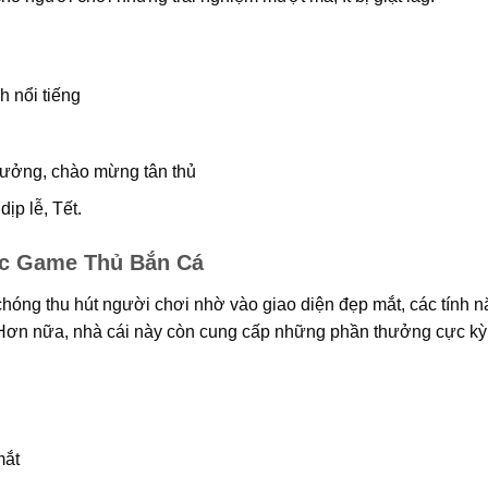
 nổi tiếng
hưởng, chào mừng tân thủ
ịp lễ, Tết.
ác Game Thủ Bắn Cá
hóng thu hút người chơi nhờ vào giao diện đẹp mắt, các tính 
Hơn nữa, nhà cái này còn cung cấp những phần thưởng cực kỳ
mắt