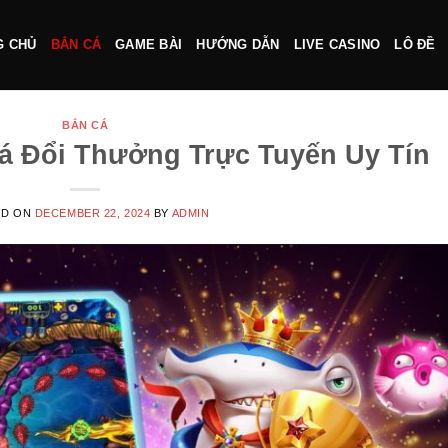
G CHỦ
BẮN CÁ
GAME BÀI
HƯỚNG DẪN
LIVE CASINO
LÔ ĐỀ
BẮN CÁ
á Đổi Thưởng Trực Tuyến Uy Tín
ED ON
DECEMBER 22, 2024
BY
ADMIN