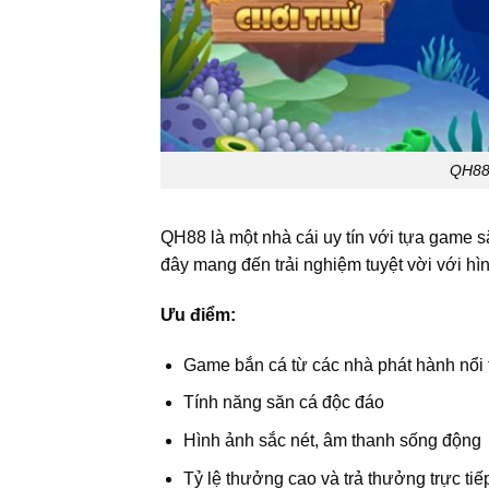
QH88
QH88 là một
nhà cái uy tín
với tựa game s
đây mang đến trải nghiệm tuyệt vời với hì
Ưu điểm:
Game bắn cá từ các nhà phát hành nổi 
Tính năng săn cá độc đáo
Hình ảnh sắc nét, âm thanh sống động
Tỷ lệ thưởng cao và trả thưởng trực tiế