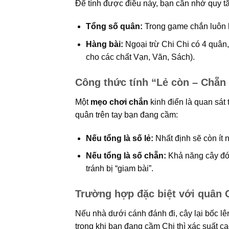
Để tính được điều này, bạn cần nhớ quy t
Tổng số quân:
Trong game chắn luôn l
Hàng bài:
Ngoại trừ Chi Chi có 4 quân,
cho các chất Vạn, Văn, Sách).
Công thức tính “Lẻ còn – Chẵn 
Một
mẹo chơi chắn
kinh điển là quan sát
quân trên tay bạn đang cầm:
Nếu tổng là số lẻ:
Nhất định sẽ còn ít 
Nếu tổng là số chẵn:
Khả năng cây đó 
tránh bị “giam bài”.
Trường hợp đặc biệt với quân C
Nếu nhà dưới cánh đánh đi, cây lại bốc lê
trong khi bạn đang cầm Chi thì xác suất c