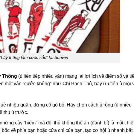
 “Lấy thông làm cước sắc” tại Sunwin
y
Thông
(ù liên tiếp nhiều ván) mang lại lợi ích về điểm số và ti
ên một ván “cước khủng” như Chì Bạch Thủ, hãy ưu tiên ù mọi 
uè nhiều quân, đừng cố gò bó. Hãy chọn cách ù rộng (ù nhiều
i thủ ù trước.
 những cây “hiểm” mà đối thủ không thể ăn (đánh bí) là một chiế
 bốc về phía bạn hoặc cửa chì của bạn, tạo cơ hội ù nhanh bất