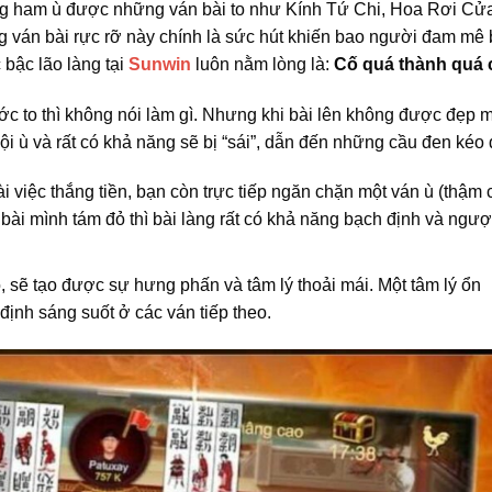
ũng ham ù được những ván bài to như Kính Tứ Chi, Hoa Rơi Cử
g ván bài rực rỡ này chính là sức hút khiến bao người đam mê
 bậc lão làng tại
Sunwin
luôn nằm lòng là:
Cố quá thành quá 
ớc to thì không nói làm gì. Nhưng khi bài lên không được đẹp 
ội ù và rất có khả năng sẽ bị “sái”, dẫn đến những cầu đen kéo 
 việc thắng tiền, bạn còn trực tiếp ngăn chặn một ván ù (thậm 
hi bài mình tám đỏ thì bài làng rất có khả năng bạch định và ngư
ỏ, sẽ tạo được sự hưng phấn và tâm lý thoải mái. Một tâm lý ổn
 định sáng suốt ở các ván tiếp theo.