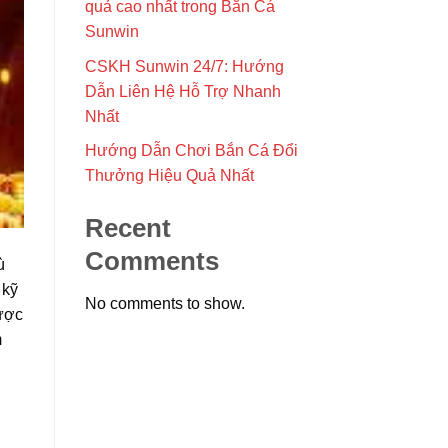
quả cao nhất trong Bắn Cá
Sunwin
CSKH Sunwin 24/7: Hướng
Dẫn Liên Hệ Hỗ Trợ Nhanh
Nhất
Hướng Dẫn Chơi Bắn Cá Đổi
Thưởng Hiệu Quả Nhất
Recent
Comments
ù
 kỹ
No comments to show.
được
m