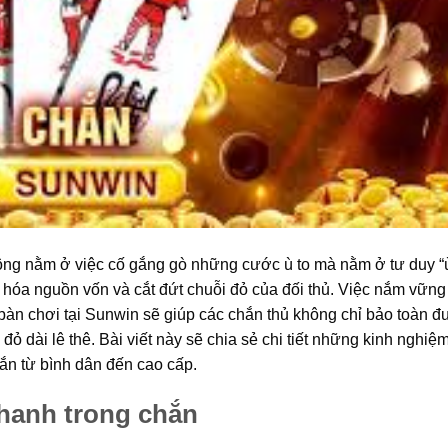
ông nằm ở việc cố gắng gò những cước ù to mà nằm ở tư duy “
 hóa nguồn vốn và cắt đứt chuỗi đỏ của đối thủ. Việc nắm vững
lý bàn chơi tại Sunwin sẽ giúp các chắn thủ không chỉ bảo toàn 
ỏ dài lê thê. Bài viết này sẽ chia sẻ chi tiết những kinh nghiệ
ắn từ bình dân đến cao cấp.
nhanh trong chắn