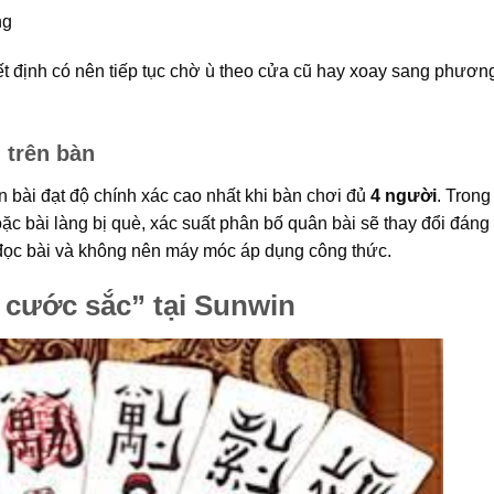
ng
ết định có nên tiếp tục chờ ù theo cửa cũ hay xoay sang phươn
 trên bàn
 bài đạt độ chính xác cao nhất khi bàn chơi đủ
4 người
. Trong
ặc bài làng bị què, xác suất phân bố quân bài sẽ thay đổi đáng 
c đọc bài và không nên máy móc áp dụng công thức.
 cước sắc” tại Sunwin