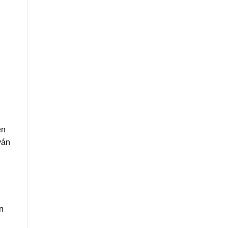
ền
ván
n