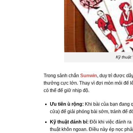
Kỹ thuật
Trong sảnh chắn
Sunwin
, duy trì được dâ
thưởng cực lớn. Thay vì đợi mòn mỏi để l
có thể để giữ nhịp độ.
Ưu tiên ù rộng:
Khi bài của bạn đang q
cửa) để giải phóng bài sớm, tránh để đố
Kỹ thuật đánh bí:
Đôi khi việc đánh ra
thuật khôn ngoan. Điều này ép nọc phải