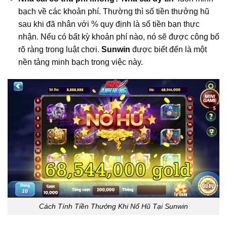
bạch về các khoản phí. Thường thì số tiền thưởng hũ
sau khi đã nhân với % quy định là số tiền bạn thực
nhận. Nếu có bất kỳ khoản phí nào, nó sẽ được công bố
rõ ràng trong luật chơi.
Sunwin
được biết đến là một
nền tảng minh bạch trong việc này.
Cách Tính Tiền Thưởng Khi Nổ Hũ Tại Sunwin