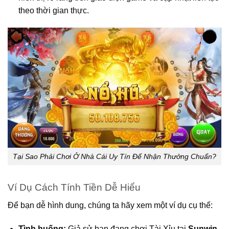
theo thời gian thực.
Tại Sao Phải Chơi Ở Nhà Cái Uy Tín Để Nhận Thưởng Chuẩn?
Ví Dụ Cách Tính Tiền Dễ Hiểu
Để bạn dễ hình dung, chúng ta hãy xem một ví dụ cụ thể:
Tình huống:
Giả sử bạn đang chơi Tài Xỉu tại
Sunwin