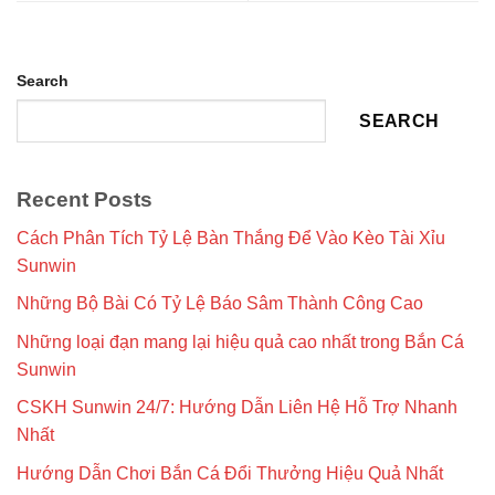
Search
SEARCH
Recent Posts
Cách Phân Tích Tỷ Lệ Bàn Thắng Để Vào Kèo Tài Xỉu
Sunwin
Những Bộ Bài Có Tỷ Lệ Báo Sâm Thành Công Cao
Những loại đạn mang lại hiệu quả cao nhất trong Bắn Cá
Sunwin
CSKH Sunwin 24/7: Hướng Dẫn Liên Hệ Hỗ Trợ Nhanh
Nhất
Hướng Dẫn Chơi Bắn Cá Đổi Thưởng Hiệu Quả Nhất