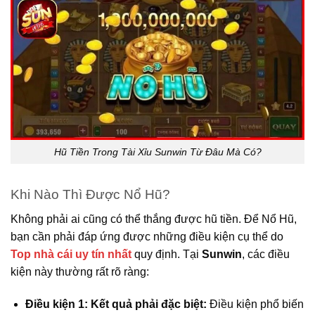
Hũ Tiền Trong Tài Xỉu Sunwin Từ Đâu Mà Có?
Khi Nào Thì Được Nổ Hũ?
Không phải ai cũng có thể thắng được hũ tiền. Để Nổ Hũ,
bạn cần phải đáp ứng được những điều kiện cụ thể do
Top nhà cái uy tín nhất
quy định. Tại
Sunwin
, các điều
kiện này thường rất rõ ràng:
Điều kiện 1: Kết quả phải đặc biệt:
Điều kiện phổ biến