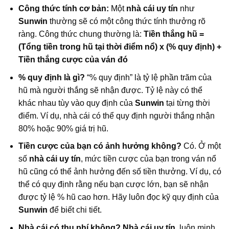
Công thức tính cơ bản:
Một
nhà cái uy tín
như
Sunwin
thường sẽ có một công thức tính thưởng rõ
ràng. Công thức chung thường là:
Tiền thắng hũ =
(Tổng tiền trong hũ tại thời điểm nổ) x (% quy định) +
Tiền thắng cược của ván đó
% quy định là gì?
“% quy định” là tỷ lệ phần trăm của
hũ mà người thắng sẽ nhận được. Tỷ lệ này có thể
khác nhau tùy vào quy định của
Sunwin
tại từng thời
điểm. Ví dụ, nhà cái có thể quy định người thắng nhận
80% hoặc 90% giá trị hũ.
Tiền cược của bạn có ảnh hưởng không?
Có. Ở một
số
nhà cái uy tín
, mức tiền cược của bạn trong ván nổ
hũ cũng có thể ảnh hưởng đến số tiền thưởng. Ví dụ, có
thể có quy định rằng nếu bạn cược lớn, bạn sẽ nhận
được tỷ lệ % hũ cao hơn. Hãy luôn đọc kỹ quy định của
Sunwin
để biết chi tiết.
Nhà cái có thu phí không?
Nhà cái uy tín
luôn minh