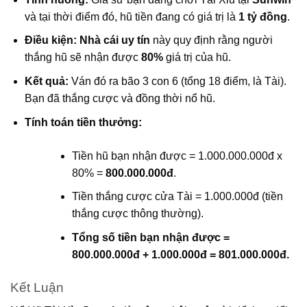
và tại thời điểm đó, hũ tiền đang có giá trị là
1 tỷ đồng
.
Điều kiện:
Nhà cái uy tín
này quy định rằng người
thắng hũ sẽ nhận được
80%
giá trị của hũ.
Kết quả:
Ván đó ra bão 3 con 6 (tổng 18 điểm, là Tài).
Bạn đã thắng cược và đồng thời nổ hũ.
Tính toán tiền thưởng:
Tiền hũ bạn nhận được = 1.000.000.000đ x
80% =
800.000.000đ
.
Tiền thắng cược cửa Tài = 1.000.000đ (tiền
thắng cược thông thường).
Tổng số tiền bạn nhận được =
800.000.000đ + 1.000.000đ = 801.000.000đ.
Kết Luận