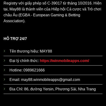
Registry với giấy phép số C-39017 từ tháng 10/2016. Hiện
tại, May88 là thành viên của Hiệp hội Cá cược và Trò chơi
châu Âu (EGBA - European Gaming & Betting
Association).
HỖ TRỢ 24/7
Tên thương hiệu: MAY88
Đại lý chính thức:
https://winmobileapps.com/
Hotline: 0989621666
Email:
may88.winmobileapps@gmail.com
Địa Chỉ: 86, đường Yersin, Phương Sài, Nha Trang