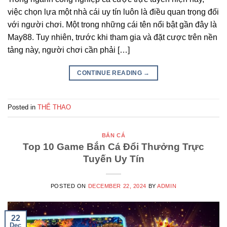
việc chọn lựa một nhà cái uy tín luôn là điều quan trọng đối
với người chơi. Một trong những cái tên nổi bật gần đây là
May88. Tuy nhiên, trước khi tham gia và đặt cược trên nền
tảng này, người chơi cần phải […]
CONTINUE READING
→
Posted in
THỂ THAO
BẮN CÁ
Top 10 Game Bắn Cá Đổi Thưởng Trực
Tuyến Uy Tín
POSTED ON
DECEMBER 22, 2024
BY
ADMIN
22
Dec