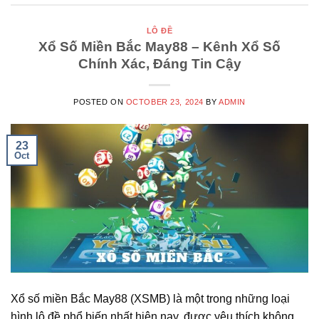
LÔ ĐỀ
Xổ Số Miền Bắc May88 – Kênh Xổ Số
Chính Xác, Đáng Tin Cậy
POSTED ON
OCTOBER 23, 2024
BY
ADMIN
23
Oct
Xổ số miền Bắc May88 (XSMB) là một trong những loại
hình lô đề phổ biến nhất hiện nay, được yêu thích không