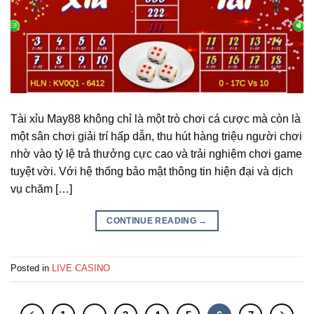
Tài xỉu May88 không chỉ là một trò chơi cá cược mà còn là
một sân chơi giải trí hấp dẫn, thu hút hàng triệu người chơi
nhờ vào tỷ lệ trả thưởng cực cao và trải nghiệm chơi game
tuyệt vời. Với hệ thống bảo mật thông tin hiện đại và dịch
vụ chăm […]
CONTINUE READING
→
Posted in
LIVE CASINO