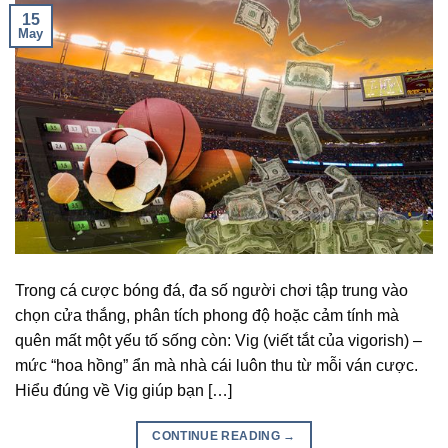
15
May
Trong cá cược bóng đá, đa số người chơi tập trung vào
chọn cửa thắng, phân tích phong độ hoặc cảm tính mà
quên mất một yếu tố sống còn: Vig (viết tắt của vigorish) –
mức “hoa hồng” ẩn mà nhà cái luôn thu từ mỗi ván cược.
Hiểu đúng về Vig giúp bạn […]
CONTINUE READING
→