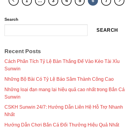
1
…
3
4
5
6
7
Search
SEARCH
Recent Posts
Cách Phân Tích Tỷ Lệ Bàn Thắng Để Vào Kèo Tài Xỉu
Sunwin
Những Bộ Bài Có Tỷ Lệ Báo Sâm Thành Công Cao
Những loại đạn mang lại hiệu quả cao nhất trong Bắn Cá
Sunwin
CSKH Sunwin 24/7: Hướng Dẫn Liên Hệ Hỗ Trợ Nhanh
Nhất
Hướng Dẫn Chơi Bắn Cá Đổi Thưởng Hiệu Quả Nhất