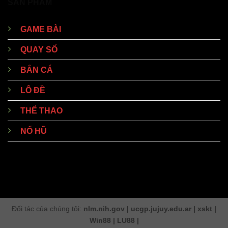
SẢN PHẨM
GAME BÀI
QUAY SỐ
BẮN CÁ
LÔ ĐỀ
THỂ THAO
NỔ HŨ
Đối tác của chúng tôi:
nlm.nih.gov
|
ucgp.jujuy.edu.ar
|
xskt
|
Win88
|
LU88
|